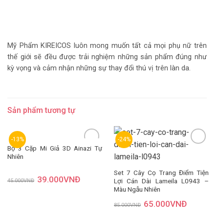
Mỹ Phẩm KIREICOS luôn mong muốn tất cả mọi phụ nữ trên
thế giới sẽ đều được trải nghiệm những sản phẩm đúng như
kỳ vọng và cảm nhận những sự thay đổi thú vị trên làn da.
Sản phẩm tương tự
-13%
-24%
Bộ 3 Cặp Mi Giả 3D Ainazi Tự
Nhiên
Thêm
Thêm
yêu
yêu
thích
thích
Set 7 Cây Cọ Trang Điểm Tiện
39.000
VNĐ
Lợi Cán Dài Lameila L0943 –
45.000
VNĐ
Màu Ngẫu Nhiên
65.000
VNĐ
85.000
VNĐ