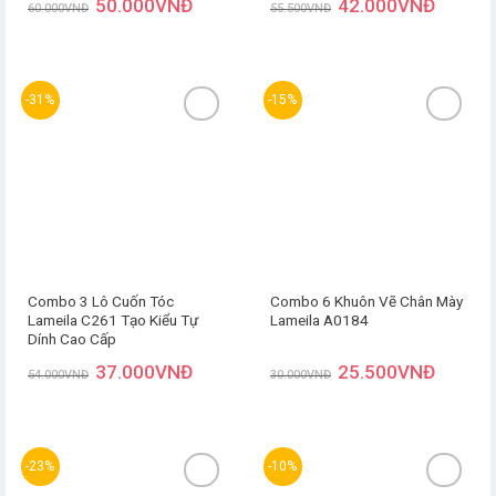
50.000
VNĐ
42.000
VNĐ
60.000
VNĐ
55.500
VNĐ
-31%
-15%
Thêm
Thêm
yêu
yêu
thích
thích
Combo 3 Lô Cuốn Tóc
Combo 6 Khuôn Vẽ Chân Mày
Lameila C261 Tạo Kiểu Tự
Lameila A0184
Dính Cao Cấp
37.000
VNĐ
25.500
VNĐ
54.000
VNĐ
30.000
VNĐ
-23%
-10%