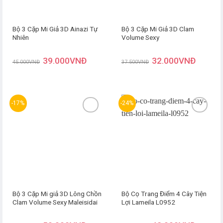
Bộ 3 Cặp Mi Giả 3D Ainazi Tự
Bộ 3 Cặp Mi Giả 3D Clam
Nhiên
Volume Sexy
39.000
VNĐ
32.000
VNĐ
45.000
VNĐ
37.500
VNĐ
-17%
-24%
Thêm
Thêm
yêu
yêu
thích
thích
Bộ 3 Cặp Mi giả 3D Lông Chồn
Bộ Cọ Trang Điểm 4 Cây Tiện
Clam Volume Sexy Maleisidai
Lợi Lameila L0952