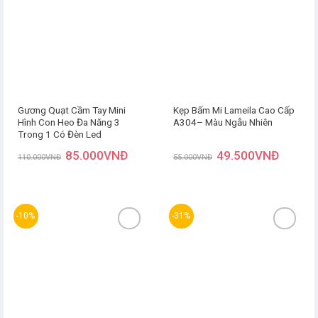
Thêm
Thêm
yêu
yêu
thích
thích
Gương Quạt Cầm Tay Mini
Kẹp Bấm Mi Lameila Cao Cấp
Hình Con Heo Đa Năng 3
A304– Màu Ngẫu Nhiên
Trong 1 Có Đèn Led
85.000
VNĐ
49.500
VNĐ
110.000
VNĐ
55.000
VNĐ
-10%
-31%
Thêm
Thêm
yêu
yêu
thích
thích