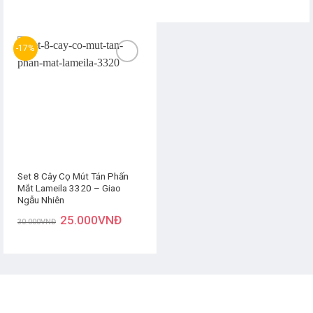
-17%
Thêm
yêu
thích
Set 8 Cây Cọ Mút Tán Phấn
Mắt Lameila 3320 – Giao
Ngẫu Nhiên
25.000
VNĐ
30.000
VNĐ