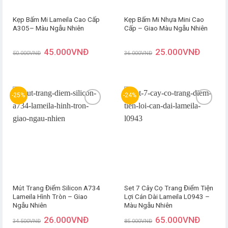
Kẹp Bấm Mi Lameila Cao Cấp
Kẹp Bấm Mi Nhựa Mini Cao
A305– Màu Ngẫu Nhiên
Cấp – Giao Màu Ngẫu Nhiên
45.000
VNĐ
25.000
VNĐ
50.000
VNĐ
36.000
VNĐ
-25%
-24%
Thêm
Thêm
yêu
yêu
thích
thích
Mút Trang Điểm Silicon A734
Set 7 Cây Cọ Trang Điểm Tiện
Lameila Hình Tròn – Giao
Lợi Cán Dài Lameila L0943 –
Ngẫu Nhiên
Màu Ngẫu Nhiên
26.000
VNĐ
65.000
VNĐ
34.500
VNĐ
85.000
VNĐ