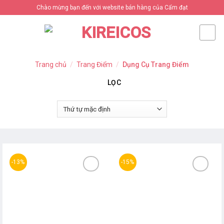
Skip
Chào mừng bạn đến với website bán hàng của Cẩm đạt
to
content
Trang chủ
/
Trang Điểm
/
Dụng Cụ Trang Điểm
LỌC
-13%
-15%
Thêm
Thêm
yêu
yêu
thích
thích