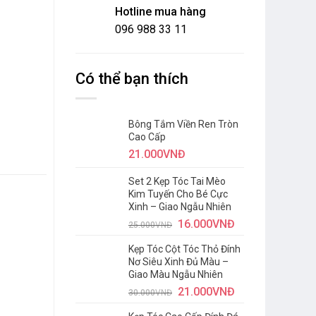
Hotline mua hàng
096 988 33 11
Có thể bạn thích
Bông Tắm Viền Ren Tròn
Cao Cấp
21.000
VNĐ
Set 2 Kẹp Tóc Tai Mèo
Kim Tuyến Cho Bé Cực
Xinh – Giao Ngẫu Nhiên
16.000
VNĐ
25.000
VNĐ
Kẹp Tóc Cột Tóc Thỏ Đính
Nơ Siêu Xinh Đủ Màu –
Giao Màu Ngẫu Nhiên
21.000
VNĐ
30.000
VNĐ