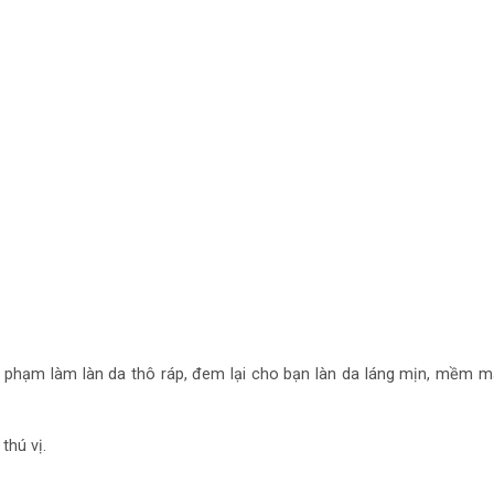
ủ phạm làm làn da thô ráp, đem lại cho bạn làn da láng mịn, mềm m
thú vị.