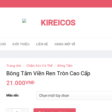
CHỦ
GIỚI THIỆU
LIÊN HỆ
HÀNG MỚI VỀ
Trang chủ
/
Chăm Sóc Cơ Thể
/
Bông Tắm
Bông Tắm Viền Ren Tròn Cao Cấp
21.000
VNĐ
Màu sắc
Số lượng