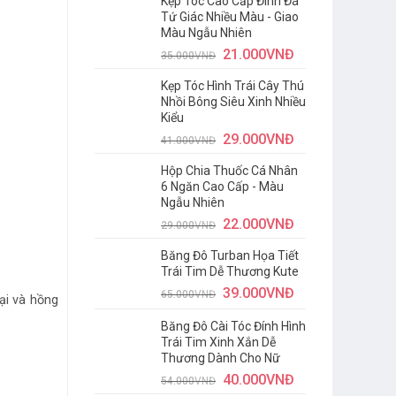
Kẹp Tóc Cao Cấp Đính Đá
Tứ Giác Nhiều Màu - Giao
Màu Ngẫu Nhiên
21.000
VNĐ
35.000
VNĐ
Kẹp Tóc Hình Trái Cây Thú
Nhồi Bông Siêu Xinh Nhiều
Kiểu
29.000
VNĐ
41.000
VNĐ
Hộp Chia Thuốc Cá Nhân
6 Ngăn Cao Cấp - Màu
Ngẫu Nhiên
22.000
VNĐ
29.000
VNĐ
Băng Đô Turban Họa Tiết
Trái Tim Dễ Thương Kute
39.000
VNĐ
65.000
VNĐ
ại và hồng
Băng Đô Cài Tóc Đính Hình
Trái Tim Xinh Xắn Dễ
Thương Dành Cho Nữ
40.000
VNĐ
54.000
VNĐ