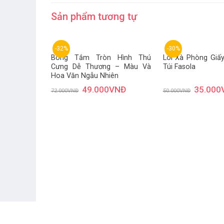
Sản phẩm tương tự
-32%
-30%
Bông Tắm Tròn Hình Thú
Lõi Xà Phòng Giấy
Cưng Dễ Thương – Màu Và
Túi Fasola
Thêm
Hoa Văn Ngẫu Nhiên
yêu
thích
49.000
VNĐ
35.000
72.000
VNĐ
50.000
VNĐ