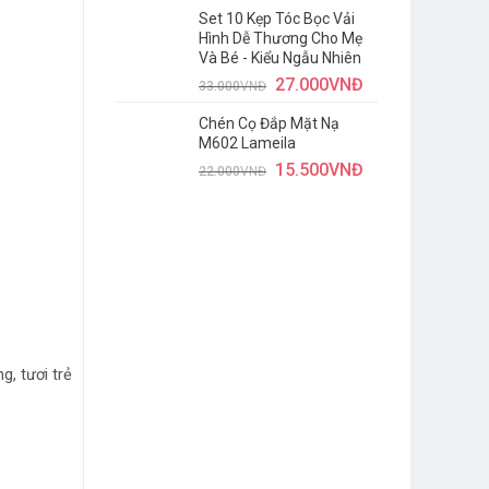
Set 10 Kẹp Tóc Bọc Vải
Hình Dễ Thương Cho Mẹ
Và Bé - Kiểu Ngẫu Nhiên
27.000
VNĐ
33.000
VNĐ
Chén Cọ Đắp Mặt Nạ
M602 Lameila
15.500
VNĐ
22.000
VNĐ
, tươi trẻ