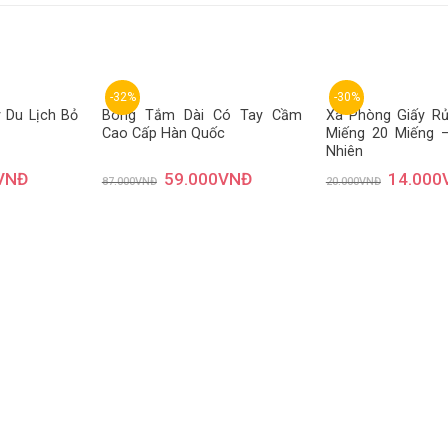
-32%
-30%
 Du Lịch Bỏ
Bông Tắm Dài Có Tay Cầm
Xà Phòng Giấy R
Cao Cấp Hàn Quốc
Miếng 20 Miếng 
Thêm
Thêm
Nhiên
yêu
yêu
thích
thích
VNĐ
59.000
VNĐ
14.000
87.000
VNĐ
20.000
VNĐ