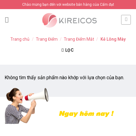
Skip
Chào mừng bạn đến với website bán hàng của Cẩm đạt
to
content
Trang chủ
/
Trang Điểm
/
Trang Điểm Mắt
/
Kẻ Lông Mày
LỌC
Không tìm thấy sản phẩm nào khớp với lựa chọn của bạn.