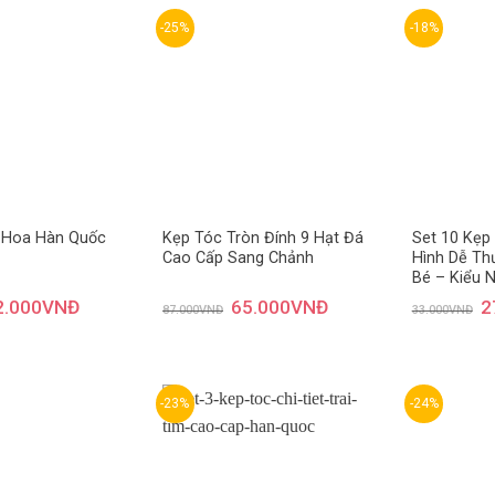
-25%
-18%
Thêm
Thêm
yêu
yêu
thích
thích
 Hoa Hàn Quốc
Kẹp Tóc Tròn Đính 9 Hạt Đá
Set 10 Kẹp
Cao Cấp Sang Chảnh
Hình Dễ Th
Bé – Kiểu 
2.000
VNĐ
65.000
VNĐ
2
87.000
VNĐ
33.000
VNĐ
-23%
-24%
Thêm
Thêm
yêu
yêu
thích
thích