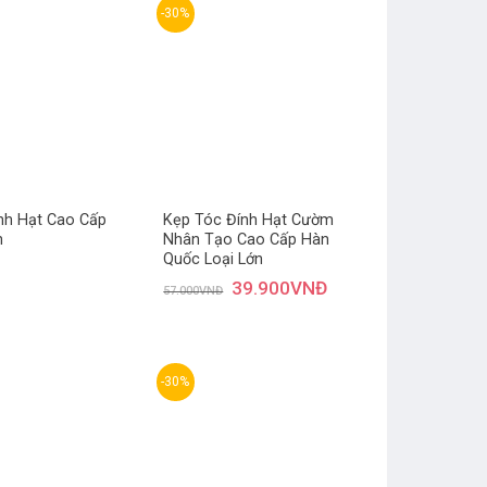
-30%
Thêm
Thêm
yêu
yêu
thích
thích
nh Hạt Cao Cấp
Kẹp Tóc Đính Hạt Cườm
h
Nhân Tạo Cao Cấp Hàn
Quốc Loại Lớn
39.900
VNĐ
57.000
VNĐ
-30%
Thêm
Thêm
yêu
yêu
thích
thích