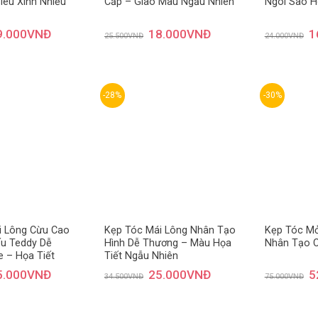
iêu Xinh Nhiều
Cấp – Giao Màu Ngẫu Nhiên
Ngôi Sao H
9.000
VNĐ
18.000
VNĐ
1
25.500
VNĐ
24.000
VNĐ
-28%
-30%
Thêm
Thêm
yêu
yêu
thích
thích
i Lông Cừu Cao
Kẹp Tóc Mái Lông Nhân Tạo
Kẹp Tóc Mỏ
ấu Teddy Dễ
Hình Dễ Thương – Màu Họa
Nhân Tạo 
 – Họa Tiết
Tiết Ngẫu Nhiên
5.000
VNĐ
25.000
VNĐ
5
34.500
VNĐ
75.000
VNĐ