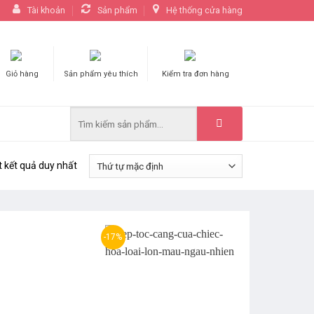
Tài khoản
Sản phẩm
Hệ thống cửa hàng
Giỏ hàng
Sản phẩm yêu thích
Kiểm tra đơn hàng
t kết quả duy nhất
-17%
Thêm
Thêm
yêu
yêu
thích
thích