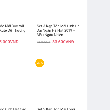
Tóc Mái Bọc Vải
Set 3 Kẹp Tóc Mái Đính Đá
 Kute Dễ Thương
Dải Ngân Hà Hot 2019 –
Màu Ngẫu Nhiên
5.000
VNĐ
33.600
VNĐ
48.000
VNĐ
-30%
Thêm
Thêm
yêu
yêu
thích
thích
Tóc Đính Hạt Cao
Set 5 Kẹp Tóc Mái Lông