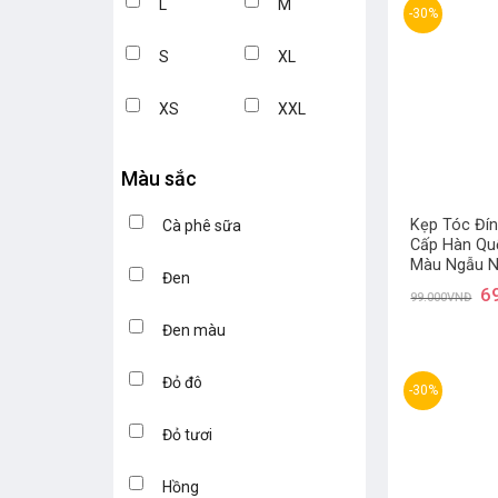
L
M
-30%
S
XL
XS
XXL
Màu sắc
Kẹp Tóc Đín
Cà phê sữa
Cấp Hàn Qu
Màu Ngẫu N
Đen
6
99.000
VNĐ
Đen màu
Đỏ đô
-30%
Đỏ tươi
Hồng