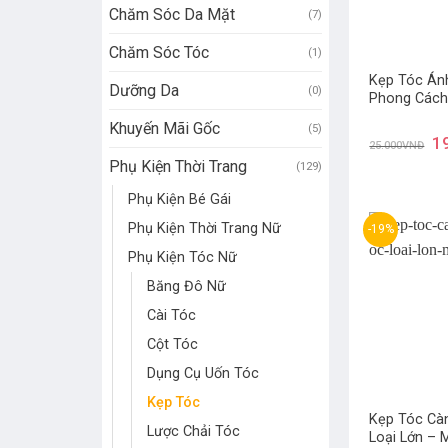
Chăm Sóc Da Mặt
(7)
Chăm Sóc Tóc
(1)
Kẹp Tóc Án
Dưỡng Da
(0)
Phong Cách
Khuyến Mãi Gốc
(5)
1
25.000
VNĐ
Phụ Kiện Thời Trang
(129)
Phụ Kiện Bé Gái
Phụ Kiện Thời Trang Nữ
-19%
Phụ Kiện Tóc Nữ
Băng Đô Nữ
Cài Tóc
Cột Tóc
Dụng Cụ Uốn Tóc
Kẹp Tóc
Kẹp Tóc Cà
Lược Chải Tóc
Loại Lớn – 