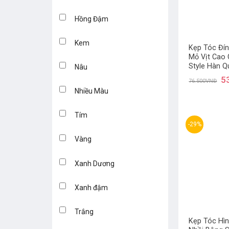
Hồng Đậm
Kem
Kẹp Tóc Đí
Mỏ Vịt Cao 
Style Hàn Q
Nâu
5
76.500
VNĐ
Nhiều Màu
Tím
-29%
Vàng
Xanh Dương
Xanh đậm
Trắng
Kẹp Tóc Hìn