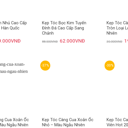
h Nhủ Cao Cấp
Kẹp Tóc Bọc Kim Tuyến
Kẹp Tóc C
 Hàn Quốc
Đính Đá Cao Cấp Sang
Tròn Loại 
Chảnh
Nhiên
9.000
VNĐ
62.000
VNĐ
1
88.500
VNĐ
30.000
VNĐ
-37%
-30%
Thêm
Thêm
yêu
yêu
thích
thích
ng Cua Xoắn Ốc
Kẹp Tóc Càng Cua Xoắn Ốc
Kẹp Tóc Ca
Màu Ngẫu Nhiên
Nhỏ – Màu Ngẫu Nhiên
Viên Hot 2