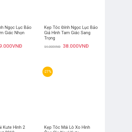
nh Ngọc Lục Bảo
Kẹp Tóc Đính Ngọc Lục Bảo
am Giác Nhọn
Giả Hình Tam Giác Sang
Trọng
9.000
VNĐ
38.000
VNĐ
54.000
VNĐ
-27%
Thêm
Thêm
yêu
yêu
thích
thích
i Kute Hình 2
Kẹp Tóc Mái Lò Xo Hình