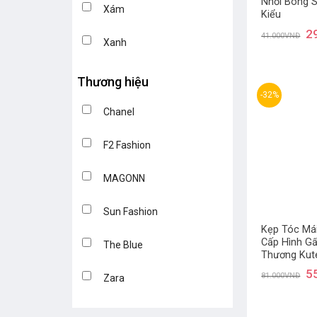
Nhồi Bông S
Xám
Kiểu
2
41.000
VNĐ
Xanh
Thương hiệu
-32%
Chanel
F2 Fashion
MAGONN
Sun Fashion
Kẹp Tóc Má
Cấp Hình G
The Blue
Thương Kute
Ngẫu Nhiên
5
81.000
VNĐ
Zara