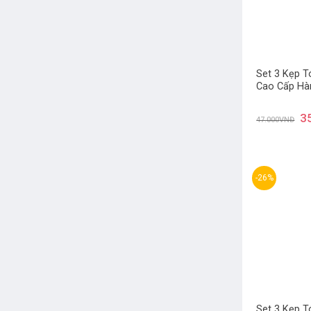
Set 3 Kẹp T
Cao Cấp Hà
3
47.000
VNĐ
-26%
Set 3 Kẹp T