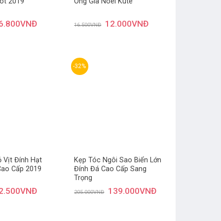
ot 2019
Ông Gìa Noel Kute
6.800
VNĐ
12.000
VNĐ
16.500
VNĐ
-32%
Thêm
Thêm
yêu
yêu
thích
thích
 Vịt Đính Hạt
Kẹp Tóc Ngôi Sao Biển Lớn
Cao Cấp 2019
Đính Đá Cao Cấp Sang
Trọng
2.500
VNĐ
139.000
VNĐ
205.000
VNĐ