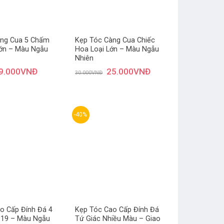
àng Cua 5 Chấm
Kẹp Tóc Càng Cua Chiếc
Lớn – Màu Ngẫu
Hoa Loại Lớn – Màu Ngẫu
Nhiên
9.000
VNĐ
25.000
VNĐ
30.000
VNĐ
-40%
Thêm
Thêm
yêu
yêu
thích
thích
o Cấp Đính Đá 4
Kẹp Tóc Cao Cấp Đính Đá
019 – Màu Ngẫu
Tứ Giác Nhiều Màu – Giao