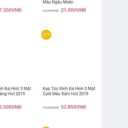
Màu Ngẫu Nhiên
7.200
VNĐ
21.000
VNĐ
35.000
VNĐ
-30%
Thêm
Thêm
yêu
yêu
thích
thích
nh Đá Hình 3 Mặt
Kẹp Tóc Đính Đá Hình 3 Mặt
àng Hot 2019
Cười Màu Xám Hot 2019
2.500
VNĐ
52.850
VNĐ
75.500
VNĐ