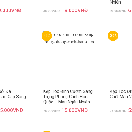
Nhiên
9.000
VNĐ
19.000
VNĐ
6
30.000
VNĐ
96.000
VNĐ
-25%
-30%
Thêm
Thêm
yêu
yêu
thích
thích
uỗi Đá
Kẹp Tóc Đính Cườm Sang
Kẹp Tóc Đí
Cao Cấp Sang
Trọng Phong Cách Hàn
Cười Màu V
Quốc – Màu Ngẫu Nhiên
5.000
VNĐ
15.000
VNĐ
5
20.000
VNĐ
75.000
VNĐ