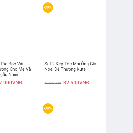
-30%
Thêm
Thêm
yêu
yêu
thích
thích
 Tóc Bọc Vải
Set 2 Kẹp Tóc Mái Ông Gìa
ương Cho Mẹ Và
Noel Dễ Thương Kute
Ngẫu Nhiên
7.000
VNĐ
32.500
VNĐ
46.500
VNĐ
-30%
Thêm
Thêm
yêu
yêu
thích
thích