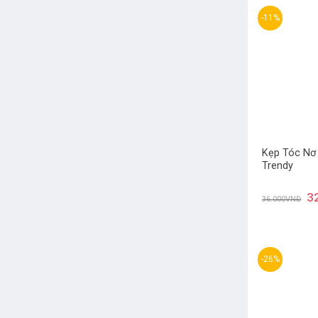
-11%
Kẹp Tóc Nơ
Trendy
3
36.000
VNĐ
-26%