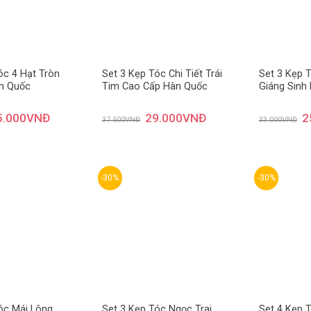
óc 4 Hạt Tròn
Set 3 Kẹp Tóc Chi Tiết Trái
Set 3 Kẹp 
n Quốc
Tim Cao Cấp Hàn Quốc
Giáng Sinh
5.000
VNĐ
29.000
VNĐ
2
37.500
VNĐ
33.000
VNĐ
-30%
-30%
Thêm
Thêm
yêu
yêu
thích
thích
óc Mái Lông
Set 3 Kẹp Tóc Ngọc Trai
Set 4 Kẹp 