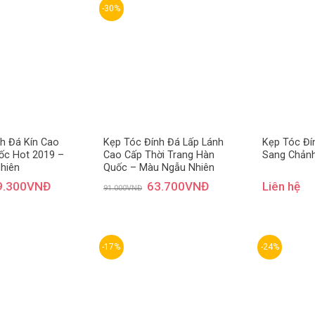
-30%
Thêm
Thêm
yêu
yêu
thích
thích
h Đá Kín Cao
Kẹp Tóc Đính Đá Lấp Lánh
Kẹp Tóc Đí
ốc Hot 2019 –
Cao Cấp Thời Trang Hàn
Sang Chản
hiên
Quốc – Màu Ngẫu Nhiên
9.300
VNĐ
63.700
VNĐ
Liên hệ
91.000
VNĐ
-17%
-24%
Thêm
Thêm
yêu
yêu
thích
thích