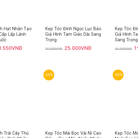
nh Hạt Nhân Tạo
Kẹp Tóc Đính Ngọc Lục Bảo
Kẹp Tóc Đí
Cấp Lấp Lánh
Giả Hình Tam Giác Dài Sang
Giả Hình T
uốc
Trọng
Sang Trọng
3.550
VNĐ
25.000
VNĐ
1
30.000
VNĐ
25.000
VNĐ
-29%
-30%
Thêm
Thêm
yêu
yêu
thích
thích
h Trái Cây Thú
Kẹp Tóc Mái Bọc Vải Nỉ Cao
Kẹp Tóc Má