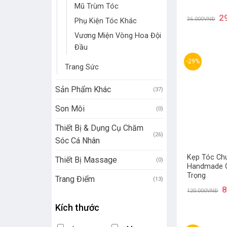
Mũ Trùm Tóc
2
36.000
VNĐ
Phụ Kiện Tóc Khác
Vương Miện Vòng Hoa Đội
Đầu
-29%
Trang Sức
Sản Phẩm Khác
(37)
Son Môi
(0)
Thiết Bị & Dụng Cụ Chăm
(26)
Sóc Cá Nhân
Kẹp Tóc Ch
Thiết Bị Massage
(0)
Handmade 
Trọng
Trang Điểm
(13)
8
120.000
VNĐ
Kích thước