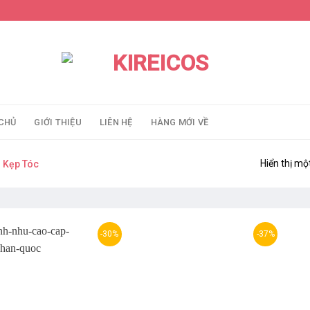
CHỦ
GIỚI THIỆU
LIÊN HỆ
HÀNG MỚI VỀ
Hiển thị mộ
Kẹp Tóc
-30%
-37%
Thêm
Thêm
yêu
yêu
thích
thích